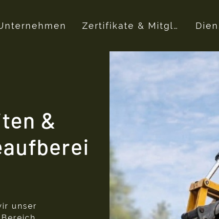
Unternehmen
Zertifikate & Mitgliedschaften
Dien
iten &
aufberei
wir unser
 Bereich