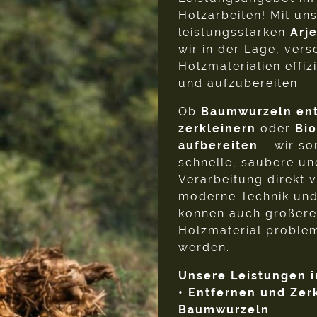
Holzarbeiten! Mit un
leistungsstarken
Arj
wir in der Lage, ver
Holzmaterialien effiz
und aufzubereiten.
Ob
Baumwurzeln en
zerkleinern
oder
Bi
aufbereiten
– wir so
schnelle, saubere u
Verarbeitung direkt v
moderne Technik und
können auch größer
Holzmaterial problem
werden.
Unsere Leistungen i
• Entfernen und Zer
Baumwurzeln