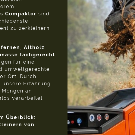
serem
es Compaktor
sind
schiedenste
ient zu zerkleinern
tfernen
,
Altholz
omasse fachgerecht
rgen für eine
nd umweltgerechte
or Ort. Durch
 unsere Erfahrung
e Mengen an
los verarbeitet
m Überblick:
kleinern von